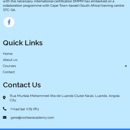
with the necessary international certification EMPM has embarked on a
collaboration programme with Cape Town-based (South Africa) training centre
STC-SA.
Quick Links
Home
About us
Courses
Contact
Contact Us
Rua Murtala Mohammed Ilha de Luanda Clube Naval, Luanda, Angola
City.
(+244) 941 079 283
geral@nortearacademy.com